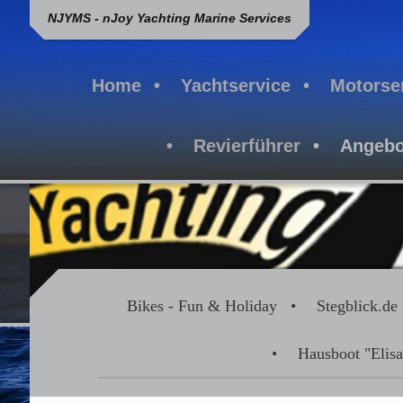
NJYMS - nJoy Yachting Marine Services
Home
Yachtservice
Motorse
Revierführer
Angebo
Bikes - Fun & Holiday
Stegblick.de
Hausboot "Elisa