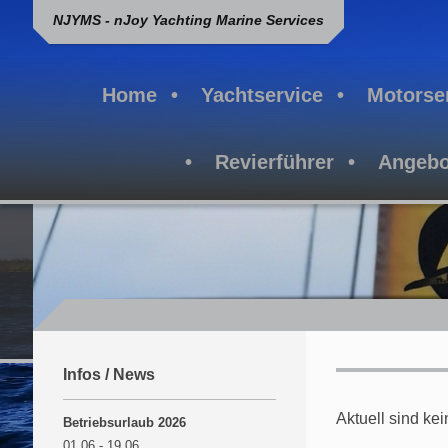
NJYMS - nJoy Yachting Marine Services
Home
Yachtservice
Motorse
Revierführer
Angebo
Infos / News
Aktuell sind ke
Betriebsurlaub 2026
01.06 - 19.06